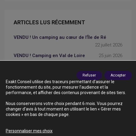
ARTICLES LUS RÉCEMMENT
VENDU ! Un camping au cœur de l’Île de Ré
22 juillet 2026
VENDU ! Camping en Val de Loire
25 juin 2026
Vente d’un camping en Marais Poitevin : une
transaction cabinet EXAKT
24 avril 2026
Refuser
Accepter
Exakt Conseil utilise des traceurs permettant d’assurer le
fonctionnement du site, pour mesurer l’audience et la
performance, et afficher des contenus provenant de sites tiers.
Nous conserverons votre choix pendant 6 mois. Vous pourrez
changer d’avis à tout moment en utilisant le lien « Gérer mes
© 2020-2026 EXAKT SAS-Tous droits réservés
cookies » en bas de chaque page.
Notre Barème d’Honoraires
Mentions légales
Personnaliser mes choix
Politique de Confidentialité
Gestion des cookies