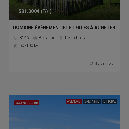
1.581.000€ (FAI)
DOMAINE ÉVÉNEMENTIEL ET GÎTES À ACHETER
3146
Bretagne
Rétro-littoral
50 -100 k€
il y a3 mois
A VENDRE
BRETAGNE
LITTORAL
COUP DE COEUR